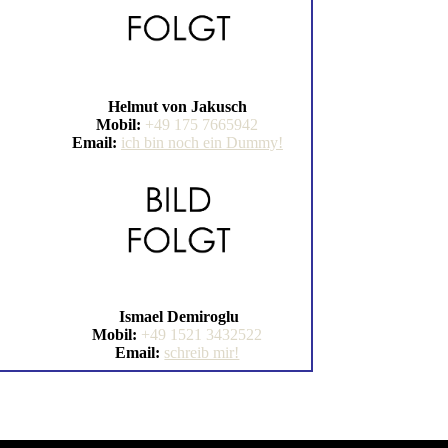
Helmut von Jakusch
Mobil:
+49 175 7665942
Email:
ich bin noch ein Dummy!
Ismael Demiroglu
Mobil:
+49 1521 3432522
Email:
schreib mir!