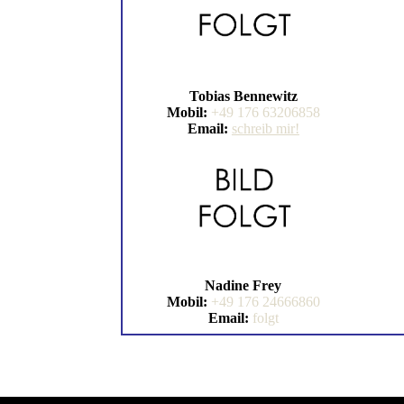
Tobias Bennewitz
Mobil:
+49 176 63206858
Email:
schreib mir!
Nadine Frey
Mobil:
+49 176 24666860
Email:
folgt