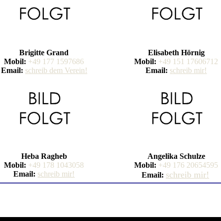
Brigitte Grand
Elisabeth Hörnig
Mobil:
+49 177 1597686
Mobil:
+49 151 17606712
Email:
schreib dem Verein!
Email:
schreib mir!
Heba Ragheb
Angelika Schulze
Mobil:
+49 178 1043058
Mobil:
+49 176 20654595
Email:
schreib mir!
schreib mir!
Email: